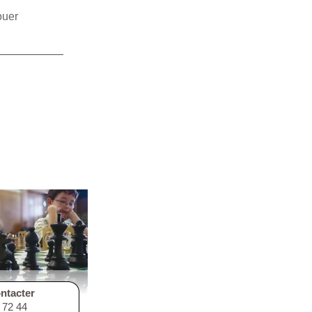
ouer
ntacter
2 72 44