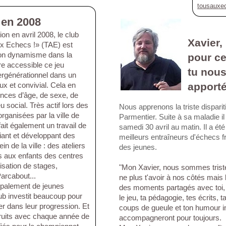
tousauxe
 en 2008
on en avril 2008, le club
Xavier,
ux Echecs !» (TAE) est
on dynamisme dans la
pour c
re accessible ce jeu
tu nous
tergénérationnel dans un
x et convivial. Cela en
apport
rences d’âge, de sexe, de
eu social. Très actif lors des
Nous apprenons la triste disparit
rganisées par la ville de
Parmentier. Suite à sa maladie il 
ait également un travail de
samedi 30 avril au matin. Il a été
tiant et développant des
meilleurs entraîneurs d'échecs 
n de la ville : des ateliers
des jeunes.
és aux enfants des centres
nisation de stages,
"Mon Xavier, nous sommes triste
arcabout...
ne plus t'avoir à nos côtés mais
palement de jeunes
des moments partagés avec toi, 
lub investit beaucoup pour
le jeu, ta pédagogie, tes écrits, t
 dans leur progression. Et
coups de gueule et ton humour i
fruits avec chaque année de
accompagneront pour toujours.