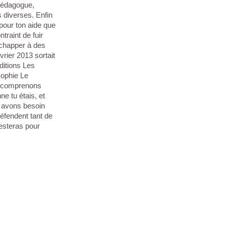
 pédagogue,
 diverses. Enfin
 pour ton aide que
traint de fuir
échapper à des
rier 2013 sortait
éditions Les
Sophie Le
us comprenons
e tu étais, et
s avons besoin
éfendent tant de
resteras pour