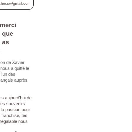
checs@gmail.com
 merci
e que
 as
é
ion de Xavier
nous a quitté le
 l'un des
français auprès
s aujourd'hui de
 les souvenirs
ta passion pour
a franchise, tes
négalable nous