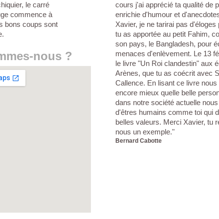
chiquier, le carré
cours j'ai apprécié ta qualité de
ouge commence à
enrichie d'humour et d'anecdotes
es bons coups sont
Xavier, je ne tarirai pas d'éloges
e.
tu as apportée au petit Fahim, con
son pays, le Bangladesh, pour 
mmes-nous ?
menaces d'enlèvement. Le 13 fév
le livre "Un Roi clandestin" aux 
Arènes, que tu as coécrit avec 
Callence. En lisant ce livre no
encore mieux quelle belle personn
dans notre société actuelle nou
d'êtres humains comme toi qui d
belles valeurs. Merci Xavier, tu 
nous un exemple."
Bernard Cabotte