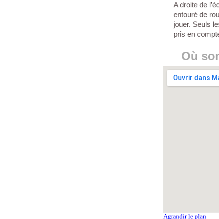
A droite de l’é
entouré de r
jouer. Seuls l
pris en compt
Où so