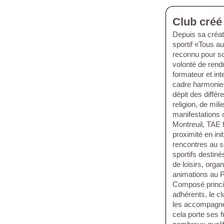
Club créé
Depuis sa créati
sportif «Tous a
reconnu pour s
volonté de rend
formateur et in
cadre harmonieu
dépit des diffé
religion, de mili
manifestations o
Montreuil, TAE f
proximité en ini
rencontres au sei
sportifs destin
de loisirs, orga
animations au P
Composé princi
adhérents, le c
les accompagner
cela porte ses 