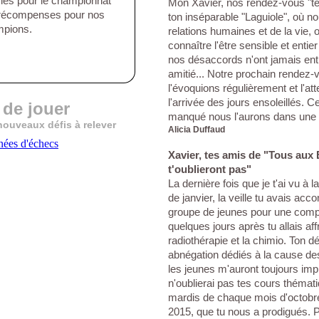
iés pour le championnat
Mon Xavier, nos rendez-vous "t
s récompenses pour nos
ton inséparable "Laguiole", où n
mpions.
relations humaines et de la vie, o
connaître l'être sensible et entier
nos désaccords n'ont jamais ent
amitié... Notre prochain rendez
l'évoquions régulièrement et l'at
l'arrivée des jours ensoleillés. 
 de jouer
manqué nous l'aurons dans une a
 nouveaux défis à relever
Alicia Duffaud
Xavier, tes amis de "Tous aux
t'oublieront pas"
La dernière fois que je t'ai vu à l
de janvier, la veille tu avais ac
groupe de jeunes pour une comp
quelques jours après tu allais aff
radiothérapie et la chimio. Ton 
abnégation dédiés à la cause d
les jeunes m'auront toujours im
n'oublierai pas tes cours thémat
mardis de chaque mois d'octobre
2015, que tu nous a prodigués. 