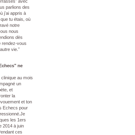
errasses" avec
ous parlions des
ù j'ai appris à
 que tu étais, où
ravé notre
-vous nous
tendions dès
Ce rendez-vous
utre vie."
 Echecs" ne
a clinique au mois
compagné un
ète, et
ronter la
dévouement et ton
es Echecs pour
pressionné.Je
iques les 1ers
 2014 à juin
Pendant ces